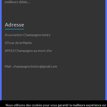
meilleurs délais…
Adresse
Association Champagne loisirs
10 rue de la Mairie
69410 Champagne au mont d’or
Mail : champagne.loisirs@gmail.com
Nous utilisons des cookies pour vous garantir la meilleure expérience sur
Copyright ©2026
Champagne loisirs
- Site neutre en CO2 créé avec